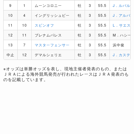
9
1
ムーンコロニー
牡
3
55.5
J．ルパル
10
4
イングリッシュビー
牡
3
55.5
J．アルバ
11
10
スピンオフ
牡
3
55.5
L．サエス
12
11
ブレナムパレス
牡
3
55.5
M．ハシー
13
7
マスターフェンサー
牡
3
55.5
浜中俊
中止
12
デマルシェリエ
牡
3
55.5
J．カステ
※オッズは単勝オッズを表し、現地主催者発表のもの、または
ＪＲＡによる海外競馬発売が行われたレースはＪＲＡ発表のも
のを記載しています。