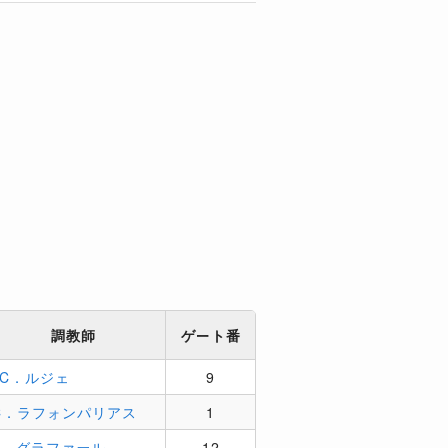
調教師
ゲート番
JC．ルジェ
9
C．ラフォンパリアス
1
F．グラファール
12