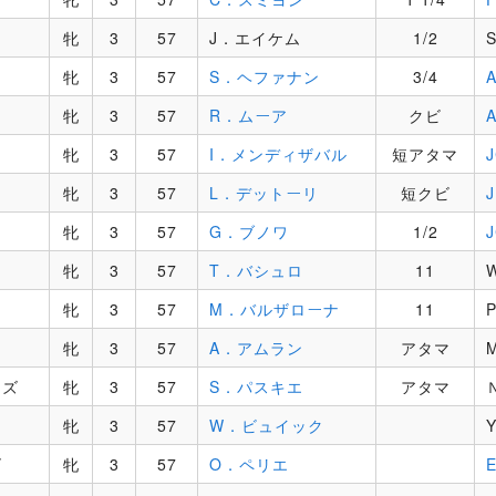
牝
3
57
J．エイケム
1/2
牝
3
57
S．ヘファナン
3/4
牝
3
57
R．ムーア
クビ
牝
3
57
I．メンディザバル
短アタマ
牝
3
57
L．デットーリ
短クビ
牝
3
57
G．ブノワ
1/2
牝
3
57
T．バシュロ
11
牝
3
57
M．バルザローナ
11
チ
牝
3
57
A．アムラン
アタマ
ーズ
牝
3
57
S．パスキエ
アタマ
ン
牝
3
57
W．ビュイック
ゴ
牝
3
57
O．ペリエ