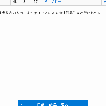
牝
3
57
P．ブドー
催者発表のもの、またはＪＲＡによる海外競馬発売が行われたレー
日程・結果一覧へ