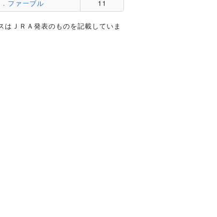
A．ファーブル
11
スはＪＲＡ発表のものを記載していま