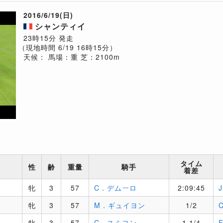
2016/6/19(日)
シャンティイ
23時15分 発走
（現地時間 6/19 16時15分）
天候：
馬場：重
芝：2100m
タイム
性
齢
重量
騎手
着差
牝
3
57
C．デムーロ
2:09:45
牝
3
57
M．ギュイヨン
1/2
牝
3
57
C．スミヨン
1 1/4