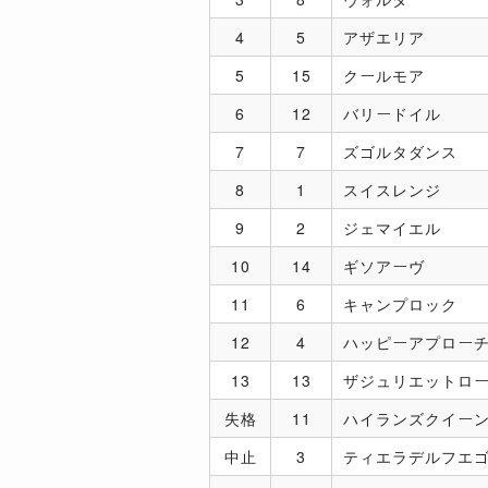
4
5
アザエリア
5
15
クールモア
6
12
バリードイル
7
7
ズゴルタダンス
8
1
スイスレンジ
9
2
ジェマイエル
10
14
ギソアーヴ
11
6
キャンプロック
12
4
ハッピーアプロー
13
13
ザジュリエットロ
失格
11
ハイランズクイー
中止
3
ティエラデルフエ