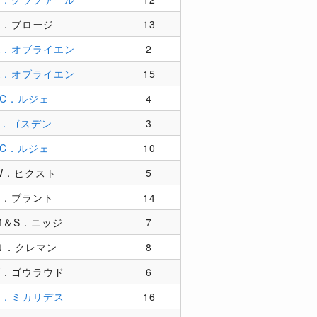
S．ブロージ
13
A．オブライエン
2
A．オブライエン
15
JC．ルジェ
4
J．ゴスデン
3
JC．ルジェ
10
W．ヒクスト
5
P．ブラント
14
M＆S．ニッジ
7
Ｎ．クレマン
8
Y．ゴウラウド
6
E．ミカリデス
16