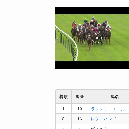
着順
馬番
馬名
1
10
ラクレソニエール
2
16
レフトハンド
3
8
ヴォルタ