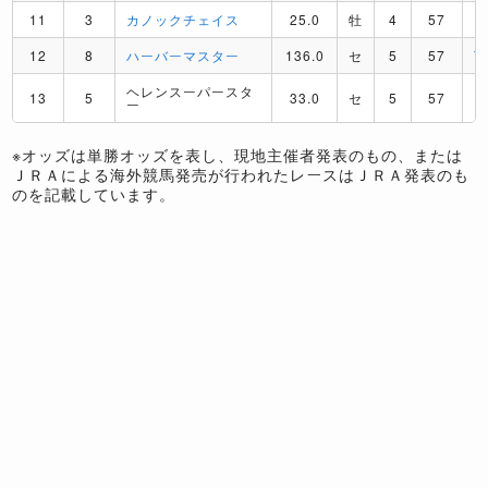
11
3
カノックチェイス
25.0
牡
4
57
P
12
8
ハーバーマスター
136.0
セ
5
57
T
ヘレンスーパースタ
13
5
33.0
セ
5
57
D
ー
※オッズは単勝オッズを表し、現地主催者発表のもの、または
ＪＲＡによる海外競馬発売が行われたレースはＪＲＡ発表のも
のを記載しています。