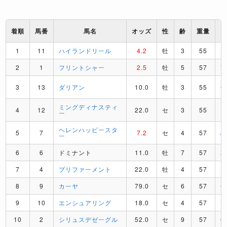
着順
馬番
馬名
オッズ
性
齢
重量
1
11
ハイランドリール
4.2
牡
3
55
R
2
1
フリントシャー
2.5
牡
5
57
V
3
13
ダリアン
10.0
牡
3
55
C
ミングディナスティ
4
12
22.0
セ
3
55
U
ー
ヘレンハッピースタ
5
7
7.2
セ
4
57
J
ー
6
6
ドミナント
11.0
牡
7
57
Z
7
4
プリファーメント
22.0
牡
4
57
H
8
9
カーヤ
79.0
セ
6
57
C
9
10
エンシュアリング
18.0
セ
4
57
B
10
2
シリュスデゼーグル
52.0
セ
9
57
O