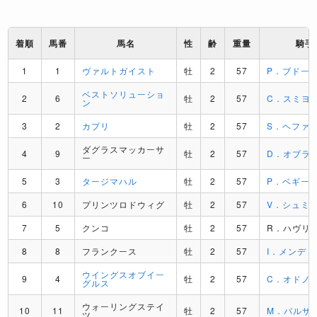
着順
馬番
馬名
性
齢
重量
騎手
1
1
ヴァルトガイスト
牡
2
57
P．ブドー
ベストソリューショ
2
6
牡
2
57
C．スミヨ
ン
3
2
カプリ
牡
2
57
S．ヘファ
ダグラスマッカーサ
4
9
牡
2
57
D．オブラ
ー
5
3
タージマハル
牡
2
57
P．ベギー
6
10
プリンツロドウィグ
牡
2
57
V．シュミ
7
5
クンコ
牡
2
57
R．ハヴリ
8
8
フランクース
牡
2
57
I．メンデ
ウイングスオブイー
9
4
牡
2
57
C．オドノ
グルス
ウォーリングステイ
10
11
牡
2
57
M．バルザ
ツ