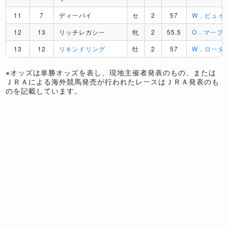
11
7
ディーバイ
セ
2
57
W．ビュイ
12
13
リッチレガシー
牝
2
55.5
O．マーフ
13
12
リキンドリング
牡
2
57
W．ローダ
※オッズは単勝オッズを表し、現地主催者発表のもの、または
ＪＲＡによる海外競馬発売が行われたレースはＪＲＡ発表のも
のを記載しています。