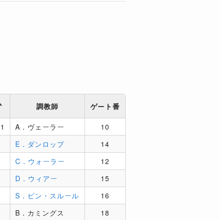
ム
調教師
ゲート番
71
A．ヴェーラー
10
E．ダンロップ
14
C．ウォーラー
12
D．ウィアー
15
S．ビン・スルール
16
B．カミングス
18