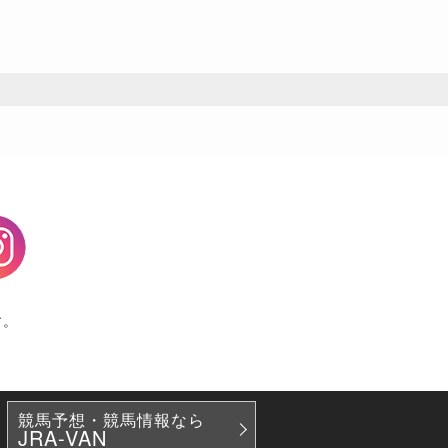
agram
す。
競馬予想・競馬情報なら
JRA-VAN