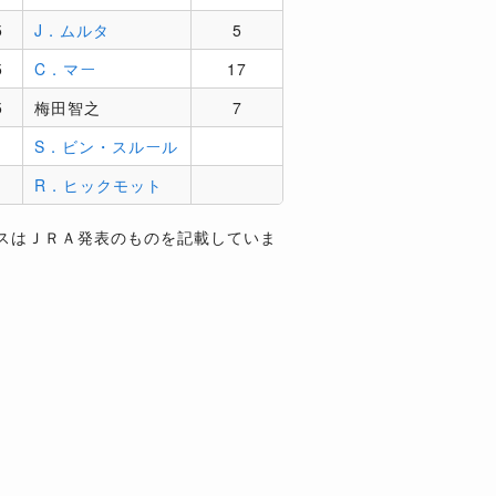
5
J．ムルタ
5
5
C．マー
17
5
梅田智之
7
S．ビン・スルール
R．ヒックモット
スはＪＲＡ発表のものを記載していま