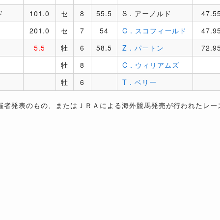
ド
101.0
セ
8
55.5
S．アーノルド
47.5
201.0
セ
7
54
C．スコフィールド
47.9
5.5
牡
6
58.5
Z．パートン
72.9
牡
8
C．ウィリアムズ
牡
6
T．ベリー
催者発表のもの、またはＪＲＡによる海外競馬発売が行われたレー