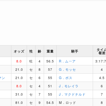
タイ
オッズ
性
齢
重量
騎手
着差
8.0
牡
4
56.5
R．ムーア
3:17:
21.0
セ
8
57
G．モッセ
4
マン
21.0
セ
6
55
G．ボス
4.5
8.0
セ
4
51
J．モレイラ
6
31.0
セ
7
55
J．マクドナルド
7
81.0
セ
9
54.5
M．ロッド
8