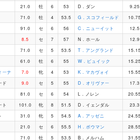
21.0
牡
6
53
D．ダン
9.25
71.0
牡
4
53.5
G．スコフィールド
10.7
91.0
セ
6
56
C．ニューイット
12.5
8.5
セ
7
57
N．ホール
12.9
71.0
セ
5
53.5
T．アングランド
15.1
61.0
牡
6
55
W．ビュイック
15.2
ィーナ
7.0
牝
4
53
K．マカヴォイ
15.5
ード
9.0
セ
5
55
D．オリヴァー
17.3
81.0
セ
6
54
L．ノレン
20.5
ート
101.0
牝
8
51.5
D．イェンダル
23.3
ト
31.0
牝
5
54.5
A．アッゼニ
24.5
21.0
セ
6
55.5
H．ボウマン
28.5
71.0
牡
5
53.5
B．メルハム
31.5