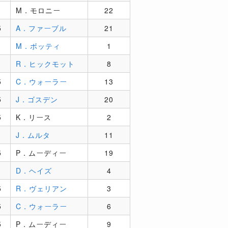
M．モロニー
22
5
A．ファーブル
21
M．ボッティ
1
R．ヒックモット
8
5
C．ウォーラー
13
5
J．ゴスデン
20
5
K．リース
2
J．ムルタ
11
5
P．ムーディー
19
D．ヘイズ
4
5
R．ヴェリアン
3
5
C．ウォーラー
6
5
P．ムーディー
9