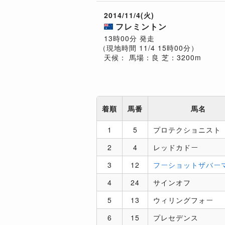
2014/11/4(火)
フレミントン
13時00分 発走
（現地時間 11/4 15時00分）
天候：
馬場：良
芝：3200m
着順
馬番
馬名
1
5
プロテクショニスト
2
4
レッドカドー
3
12
フーショットザバー
4
24
サインオフ
5
13
ウィリングフォー
6
15
プレセデンス