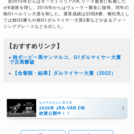
翌2015年からはオーストラリアのK.リース厩舎に転厩した
が8連敗を喫し、2016年からはヴェーラー厩舎に復帰。同年の
独G1ベルリン大賞を制した。通算成績は22戦8勝。種牡馬とし
ては独G2勝ちや独G1ダルマイヤー大賞2着などがあるアメー
ジンググレースなどを出した。
【おすすめリンク】
​独ダービー馬サンマルコ、G1ダルマイヤー大賞
で古馬撃破
【全着順・結果】ダルマイヤー大賞（2022）
なかやまきんに君出演
2026年 JRA-VAN CM
絶賛公開中！！