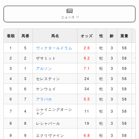
ニュース
着順
馬番
馬名
オッズ
性
齢
重量
1
5
ヴィクタールドラム
2.6
牡
3
58
M
2
2
ザサミット
9.2
牡
3
58
O
3
1
アルソン
7.1
牡
3
58
V
4
3
セレスティン
24
牡
3
58
S
5
6
ケンウェイ
34
牡
3
58
T
6
7
アラパホ
5.5
牡
3
58
P
シャイニングオーシ
7
4
11
牡
3
58
C
ャン
8
8
レシャバール
19
牡
3
58
T
9
9
エクリヴァイン
6.8
牡
3
58
M