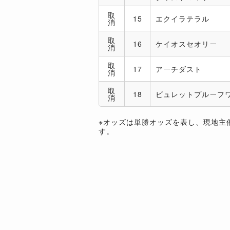
取
15
エクイラテラル
消
取
16
ケイオスセオリー
消
取
17
アーチダスト
消
取
18
ビュレットプルーフ
消
※オッズは単勝オッズを表し、現地主
す。