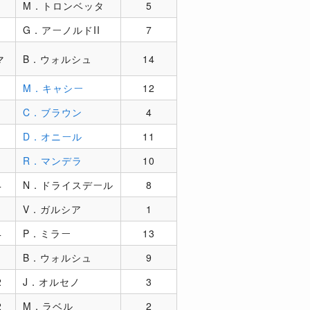
M．トロンベッタ
5
G．アーノルドII
7
マ
B．ウォルシュ
14
M．キャシー
12
C．ブラウン
4
D．オニール
11
R．マンデラ
10
4
N．ドライスデール
8
V．ガルシア
1
4
P．ミラー
13
B．ウォルシュ
9
2
J．オルセノ
3
2
M．ラベル
2