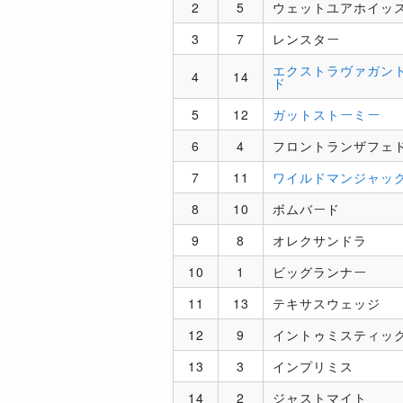
2
5
ウェットユアホイッ
3
7
レンスター
エクストラヴァガン
4
14
ド
5
12
ガットストーミー
6
4
フロントランザフェ
7
11
ワイルドマンジャッ
8
10
ボムバード
9
8
オレクサンドラ
10
1
ビッグランナー
11
13
テキサスウェッジ
12
9
イントゥミスティッ
13
3
インプリミス
14
2
ジャストマイト