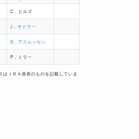
C．ヒルズ
J．サドラー
S．アスムッセン
P．ミラー
スはＪＲＡ発表のものを記載していま