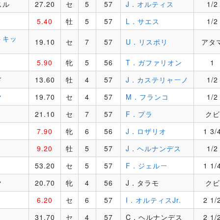
スル
27.20
セ
5
57
J．オルティス
1/2
5.40
牡
5
57
L．サエス
1/2
トキッ
19.10
セ
7
57
U．リスポリ
アタ
5.90
牝
5
56
T．ガファリオン
1
ド
13.60
牡
4
57
J．カステリャーノ
1/2
ク
19.70
セ
4
57
M．フランコ
1/2
21.10
セ
7
57
F．プラ
クビ
7.90
牝
6
56
J．ロザリオ
1 3/
9.20
牡
5
57
J．ヘルナンデス
1/2
53.20
セ
5
57
F．ジェルー
1 1/
ク
20.70
牝
4
56
J．タラモ
クビ
6.20
セ
6
57
I．オルティスJr.
2 1/
31.70
セ
4
57
C．ヘルナンデス
2 1/