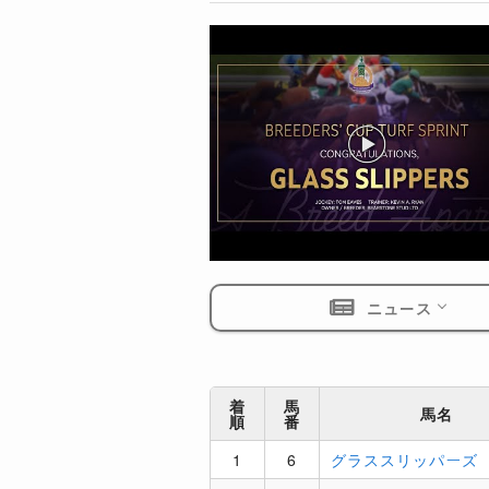
ニュース
着
馬
馬名
順
番
1
6
グラススリッパーズ