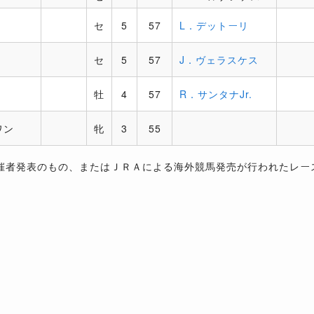
セ
5
57
L．デットーリ
セ
5
57
J．ヴェラスケス
牡
4
57
R．サンタナJr.
ワン
牝
3
55
催者発表のもの、またはＪＲＡによる海外競馬発売が行われたレー