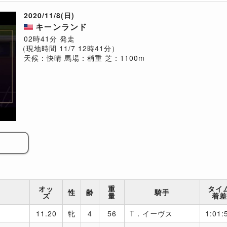
2020/11/8(日)
キーンランド
02時41分 発走
（現地時間 11/7 12時41分）
天候：快晴
馬場：稍重
芝：1100m
オッ
重
タイ
性
齢
騎手
ズ
量
着差
11.20
牝
4
56
T．イーヴス
1:01: