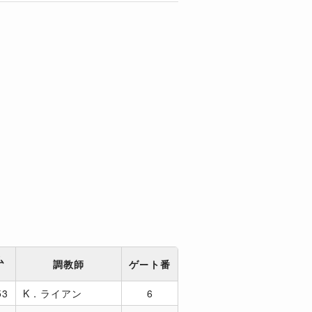
ム
調教師
ゲート番
53
K．ライアン
6