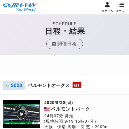
ログイン
メニュー
SCHEDULE
日程・結果
開催日程
2020
ベルモントオークス
G1
2020/9/20(日)
ベルモントパーク
04時07分 発走
（現地時間 9/19 15時07分）
天候：快晴
馬場：良
芝：2000m