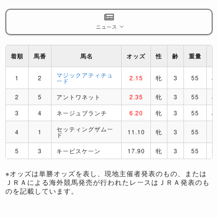
ニュース
着順
馬番
馬名
オッズ
性
齢
重量
マジックアティチュ
1
2
2.15
牝
3
55
J
ード
2
5
アントワネット
2.35
牝
3
55
J
3
4
ネージュブランチ
6.20
牝
3
55
J
セッティングザムー
4
1
11.10
牝
3
55
L
ド
5
3
キービスケーン
17.90
牝
3
55
M
※オッズは単勝オッズを表し、現地主催者発表のもの、または
ＪＲＡによる海外競馬発売が行われたレースはＪＲＡ発表のも
のを記載しています。