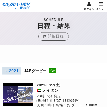
ログイン
メニュー
SCHEDULE
日程・結果
開催日程
2021
UAEダービー
G2
2021/3/27(土)
メイダン
23時05分 発走
（現地時間 3/27 18時05分）
天候：晴れ
馬場：良
ダート：1900m