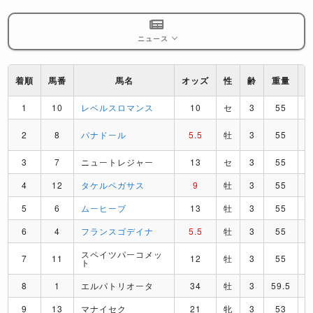
ニュース
着順
馬番
馬名
オッズ
性
齢
重量
1
10
レベルスロマンス
10
セ
3
55
2
8
パナドール
5.5
牡
3
55
3
7
ニュートレジャー
13
セ
3
55
4
12
タケルペガサス
9
牡
3
55
5
6
ムーヒーブ
13
牡
3
55
6
4
フランスゴデイナ
5.5
牡
3
55
スペイツパーコメッ
7
11
12
牡
3
55
ト
8
1
エルパトリオータ
34
牡
3
59.5
9
13
マナイセク
21
牝
3
53