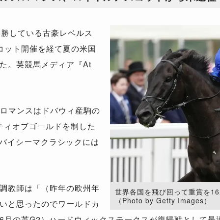
6勝している古豪レベルス
コット開催を経て夏の米国
た。英競馬メディア『At
ロマンスはドバウィ産駒の
シティオブゴールドを制した
ドバイシーマクラシックには
調教師は「（昨年の欧州年
世界各国を飛び回って重賞を1
（Photo by Getty Images）
いと思ったのでワールドカ
6月の英G2）ハードウィックステークスが復帰戦として最