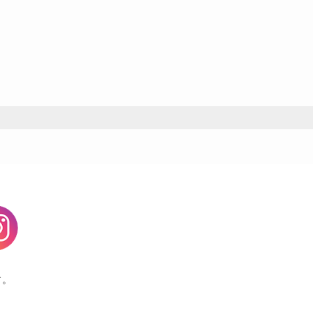
agram
す。