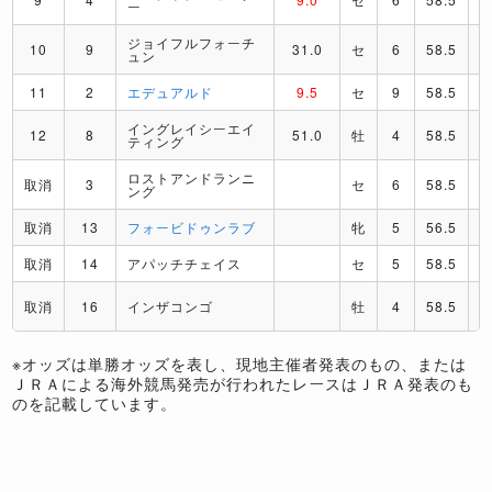
ー
ジョイフルフォーチ
10
9
31.0
セ
6
58.5
ュン
11
2
エデュアルド
9.5
セ
9
58.5
イングレイシーエイ
12
8
51.0
牡
4
58.5
ティング
ロストアンドランニ
取消
3
セ
6
58.5
ング
取消
13
フォービドゥンラブ
牝
5
56.5
取消
14
アパッチチェイス
セ
5
58.5
取消
16
インザコンゴ
牡
4
58.5
※オッズは単勝オッズを表し、現地主催者発表のもの、または
ＪＲＡによる海外競馬発売が行われたレースはＪＲＡ発表のも
のを記載しています。