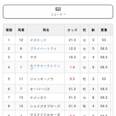
ニュース
着順
馬番
馬名
オッズ
性
齢
重量
1
12
ギガキック
21.0
セ
3
53
2
6
プライベートアイ
12.0
セ
5
58.5
3
5
マズ
18.0
セ
4
58.5
ネイチャーストリッ
4
1
1.9
セ
8
58.5
プ
5
11
ジャッキーノウ
9.0
牡
3
53
6
7
オーバーパス
51.0
牡
4
58.5
7
15
ケメンタリ
51.0
セ
8
58.5
8
10
シェイズオブローズ
31.0
牝
4
56.5
マスクドクルセーダ
9
4
9.0
セ
6
58.5