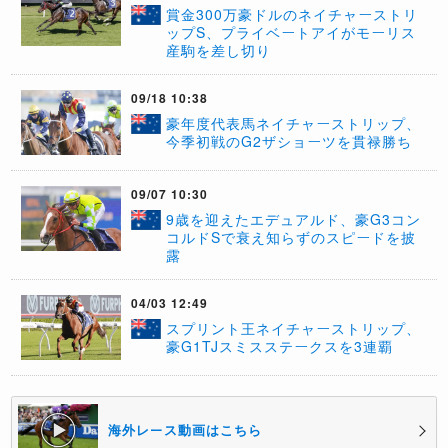
賞金300万豪ドルのネイチャーストリ
ップS、プライベートアイがモーリス
産駒を差し切り
09/18 10:38
豪年度代表馬ネイチャーストリップ、
今季初戦のG2ザショーツを貫禄勝ち
09/07 10:30
9歳を迎えたエデュアルド、豪G3コン
コルドSで衰え知らずのスピードを披
露
04/03 12:49
スプリント王ネイチャーストリップ、
豪G1TJスミスステークスを3連覇
海外レース動画はこちら