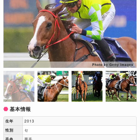
Photo by Getty Images
基本情報
生年
2013
性別
セ
毛色
栗毛