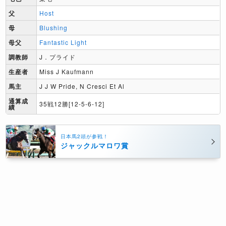
父
Host
母
Blushing
母父
Fantastic Light
調教師
J．プライド
生産者
Miss J Kaufmann
馬主
J J W Pride, N Cresci Et Al
通算成
35戦12勝[12-5-6-12]
績
日本馬2頭が参戦！
ジャックルマロワ賞