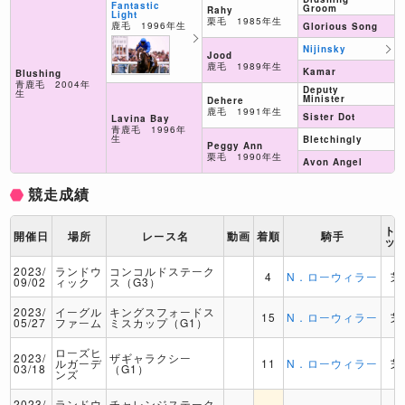
Fantastic
Groom
Rahy
Light
栗毛 1985年生
鹿毛 1996年生
Glorious Song
Nijinsky
Jood
鹿毛 1989年生
Kamar
Blushing
青鹿毛 2004年
Deputy
生
Minister
Dehere
鹿毛 1991年生
Sister Dot
Lavina Bay
青鹿毛 1996年
生
Bletchingly
Peggy Ann
栗毛 1990年生
Avon Angel
競走成績
ト
開催日
場所
レース名
動画
着順
騎手
ッ
2023/
ランドウ
コンコルドステーク
4
N．ローウィラー
芝
09/02
ィック
ス（G3）
2023/
イーグル
キングスフォードス
15
N．ローウィラー
芝
05/27
ファーム
ミスカップ（G1）
ローズヒ
2023/
ザギャラクシー
ルガーデ
11
N．ローウィラー
芝
03/18
（G1）
ンズ
2023/
ランドウ
チャレンジステーク