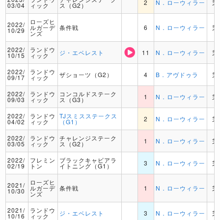
2
N．ローウィラー
芝
03/04
ィック
ス（G2）
ローズヒ
2022/
ルガーデ
条件戦
6
N．ローウィラー
芝
10/29
ンズ
2022/
ランドウ
ジ・エベレスト
11
N．ローウィラー
芝
10/15
ィック
2022/
ランドウ
ザショーツ（G2）
4
B．アヴドゥラ
芝
09/17
ィック
2022/
ランドウ
コンコルドステーク
1
N．ローウィラー
芝
09/03
ィック
ス（G3）
2022/
ランドウ
TJスミスステークス
2
N．ローウィラー
芝
04/02
ィック
（G1）
2022/
ランドウ
チャレンジステーク
1
N．ローウィラー
芝
03/05
ィック
ス（G2）
2022/
フレミン
ブラックキャビアラ
3
N．ローウィラー
芝
02/19
トン
イトニング（G1）
ローズヒ
2021/
ルガーデ
条件戦
1
N．ローウィラー
芝
10/30
ンズ
2021/
ランドウ
ジ・エベレスト
3
N．ローウィラー
芝
10/16
ィック