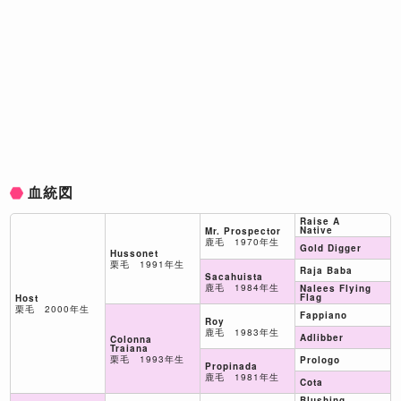
血統図
Raise A
Native
Mr. Prospector
鹿毛 1970年生
Gold Digger
Hussonet
栗毛 1991年生
Raja Baba
Sacahuista
鹿毛 1984年生
Nalees Flying
Flag
Host
栗毛 2000年生
Fappiano
Roy
鹿毛 1983年生
Adlibber
Colonna
Traiana
栗毛 1993年生
Prologo
Propinada
鹿毛 1981年生
Cota
Blushing