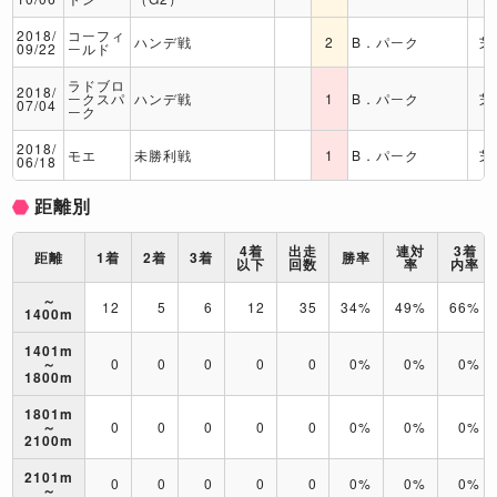
2018/
コーフィ
ハンデ戦
2
B．パーク
芝
09/22
ールド
ラドブロ
2018/
ークスパ
ハンデ戦
1
B．パーク
芝
07/04
ーク
2018/
モエ
未勝利戦
1
B．パーク
芝
06/18
距離別
4着
出走
連対
3着
距離
1着
2着
3着
勝率
以下
回数
率
内率
～
12
5
6
12
35
34%
49%
66%
1400m
1401m
～
0
0
0
0
0
0%
0%
0%
1800m
1801m
～
0
0
0
0
0
0%
0%
0%
2100m
2101m
0
0
0
0
0
0%
0%
0%
～