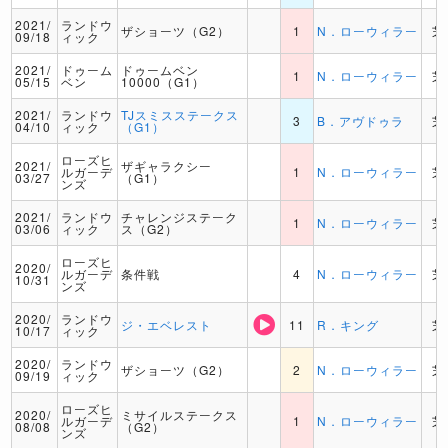
2021/
ランドウ
ザショーツ（G2）
1
N．ローウィラー
芝
09/18
ィック
2021/
ドゥーム
ドゥームベン
1
N．ローウィラー
芝
05/15
ベン
10000（G1）
2021/
ランドウ
TJスミスステークス
3
B．アヴドゥラ
芝
04/10
ィック
（G1）
ローズヒ
2021/
ザギャラクシー
ルガーデ
1
N．ローウィラー
芝
03/27
（G1）
ンズ
2021/
ランドウ
チャレンジステーク
1
N．ローウィラー
芝
03/06
ィック
ス（G2）
ローズヒ
2020/
ルガーデ
条件戦
4
N．ローウィラー
芝
10/31
ンズ
2020/
ランドウ
ジ・エベレスト
11
R．キング
芝
10/17
ィック
2020/
ランドウ
ザショーツ（G2）
2
N．ローウィラー
芝
09/19
ィック
ローズヒ
2020/
ミサイルステークス
ルガーデ
1
N．ローウィラー
芝
08/08
（G2）
ンズ