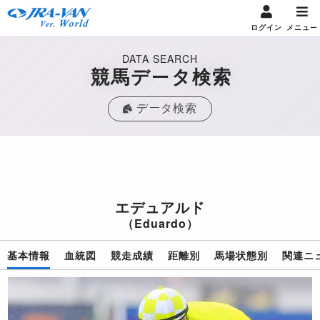
ログイン
メニュー
DATA SEARCH
競馬データ検索
データ検索
エデュアルド
（Eduardo）
基本情報
血統図
競走成績
距離別
馬場状態別
関連ニ