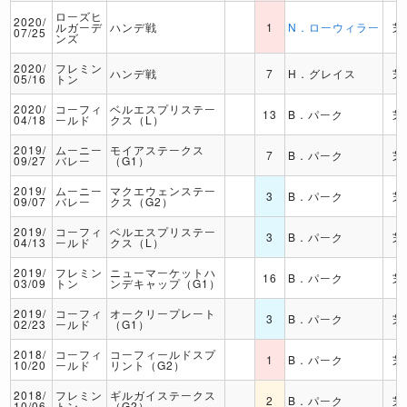
ローズヒ
2020/
ルガーデ
ハンデ戦
1
N．ローウィラー
芝
07/25
ンズ
2020/
フレミン
ハンデ戦
7
H．グレイス
芝
05/16
トン
2020/
コーフィ
ベルエスプリステー
13
B．パーク
芝
04/18
ールド
クス（L）
2019/
ムーニー
モイアステークス
7
B．パーク
芝
09/27
バレー
（G1）
2019/
ムーニー
マクエウェンステー
3
B．パーク
芝
09/07
バレー
クス（G2）
2019/
コーフィ
ベルエスプリステー
3
B．パーク
芝
04/13
ールド
クス（L）
2019/
フレミン
ニューマーケットハ
16
B．パーク
芝
03/09
トン
ンデキャップ（G1）
2019/
コーフィ
オークリープレート
3
B．パーク
芝
02/23
ールド
（G1）
2018/
コーフィ
コーフィールドスプ
1
B．パーク
芝
10/20
ールド
リント（G2）
2018/
フレミン
ギルガイステークス
2
B．パーク
芝
10/06
トン
（G2）