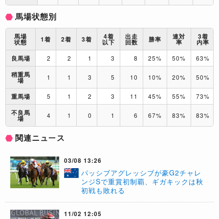
馬場状態別
馬場
4着
出走
連対
3着
1着
2着
3着
勝率
状態
以下
回数
率
内率
良馬場
2
2
1
3
8
25%
50%
63%
稍重馬
1
1
3
5
10
10%
20%
50%
場
重馬場
5
1
2
3
11
45%
55%
73%
不良馬
4
1
0
1
6
67%
83%
83%
場
関連ニュース
03/08 13:26
パッシブアグレッシブが豪G2チャレ
ンジSで重賞初制覇、ギガキックは秋
初戦も敗れる
11/02 12:05