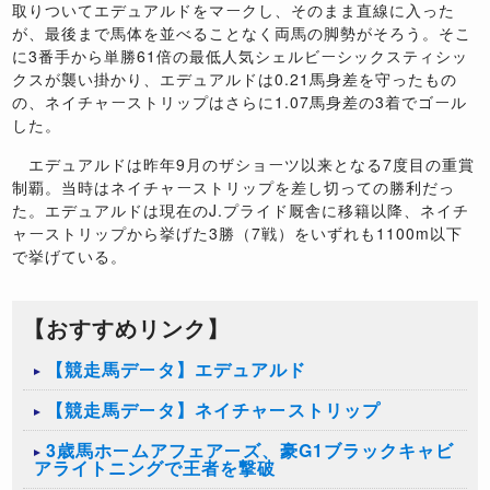
取りついてエデュアルドをマークし、そのまま直線に入った
が、最後まで馬体を並べることなく両馬の脚勢がそろう。そこ
に
3
番手から単勝
61
倍の最低人気シェルビーシックスティシッ
クスが襲い掛かり、エデュアルドは
0.21
馬身差を守ったもの
の、ネイチャーストリップはさらに
1.07
馬身差の
3
着でゴール
した。
エデュアルドは昨年
9
月のザショーツ以来となる
7
度目の重賞
制覇。当時はネイチャーストリップを差し切っての勝利だっ
た。エデュアルドは現在の
J.
プライド厩舎に移籍以降、ネイチ
ャーストリップから挙げた
3
勝（
7
戦）をいずれも
1100m
以下
で挙げている。
【おすすめリンク】
【競走馬データ】エデュアルド
【競走馬データ】ネイチャーストリップ
3歳馬ホームアフェアーズ、豪G1ブラックキャビ
アライトニングで王者を撃破