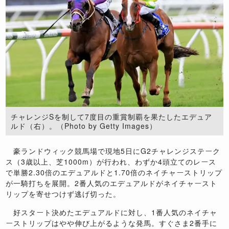
チャレンジSを制して7度目の重賞制覇を果たしたエデュア
ルド（右）。（Photo by Getty Images）
豪ランドウィック競馬場で現地
5
日に
G2
チャレンジステーク
ス（
3
歳以上、芝
1000m
）が行われ、わずか
4
頭立てのレース
で単勝
2.30
倍のエデュアルドと
1.70
倍のネイチャーストリップ
が一騎打ちを展開。
2
番人気のエデュアルドがネイチャースト
リップを寄せつけず逃げ切った。
好スタート決めたエデュアルドに対し、
1
番人気のネイチャ
ーストリップはやや伸び上がるような発馬。すぐさま
2
番手に