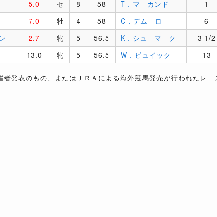
5.0
セ
8
58
T．マーカンド
1
7.0
牡
4
58
C．デムーロ
6
ン
2.7
牝
5
56.5
K．シューマーク
3 1/2
13.0
牝
5
56.5
W．ビュイック
13
催者発表のもの、またはＪＲＡによる海外競馬発売が行われたレー