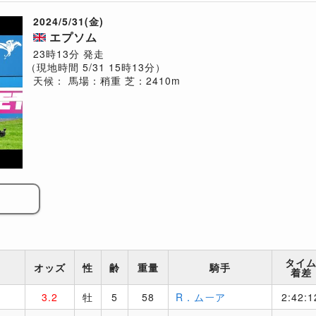
2024/5/31(金)
エプソム
23時13分 発走
（現地時間 5/31 15時13分）
天候：
馬場：稍重
芝：2410m
タイ
オッズ
性
齢
重量
騎手
着差
3.2
牡
5
58
R．ムーア
2:42:1