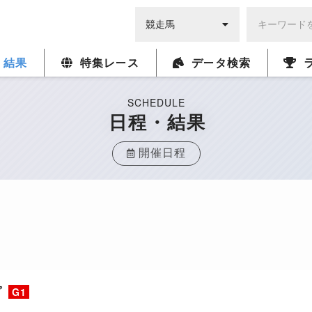
・結果
特集レース
データ検索
SCHEDULE
日程・結果
開催日程
プ
G1