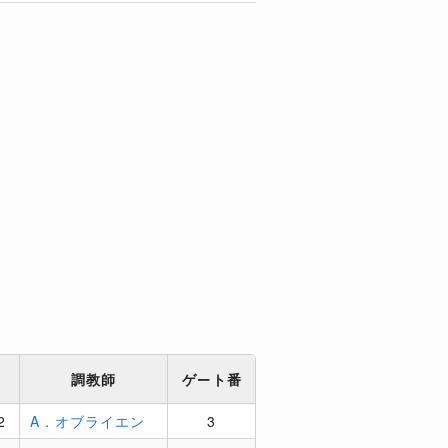
ム
調教師
ゲート番
2
A．オブライエン
3