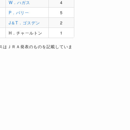
W．ハガス
4
P．バリー
5
J＆T．ゴスデン
2
H．チャールトン
1
スはＪＲＡ発表のものを記載していま