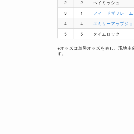
2
2
ヘイミッシュ
3
1
フィードザフレーム
4
4
エミリーアップジョ
5
5
タイムロック
※オッズは単勝オッズを表し、現地主
す。