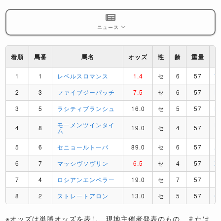
ニュース
着順
馬番
馬名
オッズ
性
齢
重量
1
1
レベルスロマンス
1.4
セ
6
57
2
3
ファイブジーパッチ
7.5
セ
6
57
B
3
5
ラシティブランシュ
16.0
セ
5
57
M
モーメンツインタイ
L
4
8
19.0
セ
4
57
ム
5
6
セニョールトーバ
89.0
セ
6
57
A
6
7
マッシヴソヴリン
6.5
セ
4
57
Z
7
4
ロシアンエンペラー
19.0
セ
7
57
H
8
2
ストレートアロン
13.0
セ
5
57
C
※オッズは単勝オッズを表し、現地主催者発表のもの、または