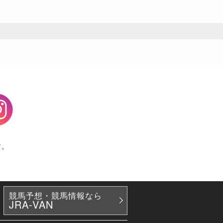
agram
す。
競馬予想・競馬情報なら
JRA-VAN