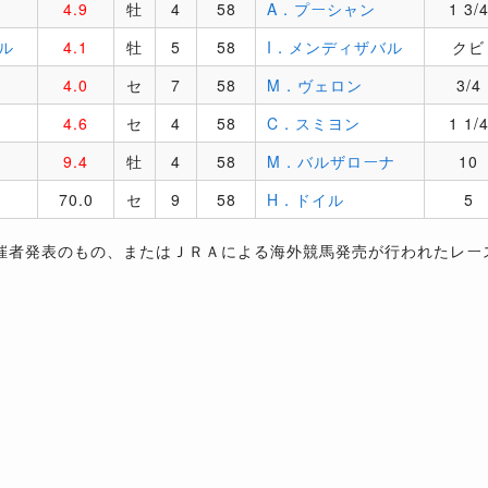
4.9
牡
4
58
A．プーシャン
1 3/
ル
4.1
牡
5
58
I．メンディザバル
クビ
4.0
セ
7
58
M．ヴェロン
3/4
4.6
セ
4
58
C．スミヨン
1 1/
9.4
牡
4
58
M．バルザローナ
10
70.0
セ
9
58
H．ドイル
5
催者発表のもの、またはＪＲＡによる海外競馬発売が行われたレー