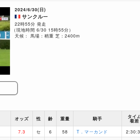
2024/6/30(日)
サンクルー
22時55分 発走
（現地時間 6/30 15時55分）
天候：
馬場：稍重
芝：2400m
タイ
オッズ
性
齢
重量
騎手
着差
7.3
セ
6
58
T．マーカンド
2:30: