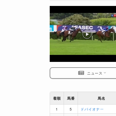
ニュース
着順
馬番
馬名
1
5
ドバイオナー