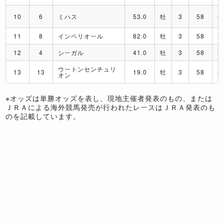
10
6
ミハス
53.0
牡
3
58
C
11
8
インペリオール
82.0
牡
3
58
T
12
4
シーガル
41.0
牡
3
58
M
ウートンセンチュリ
13
13
19.0
牡
3
58
A
オン
※オッズは単勝オッズを表し、現地主催者発表のもの、または
ＪＲＡによる海外競馬発売が行われたレースはＪＲＡ発表のも
のを記載しています。