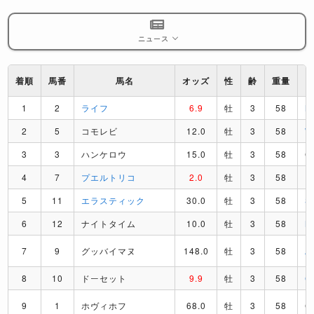
ニュース
着順
馬番
馬名
オッズ
性
齢
重量
1
2
ライフ
6.9
牡
3
58
M
2
5
コモレビ
12.0
牡
3
58
3
3
ハンケロウ
15.0
牡
3
58
C
4
7
プエルトリコ
2.0
牡
3
58
R
5
11
エラスティック
30.0
牡
3
58
S
6
12
ナイトタイム
10.0
牡
3
58
M
7
9
グッバイマヌ
148.0
牡
3
58
A
8
10
ドーセット
9.9
牡
3
58
C
9
1
ホヴィホフ
68.0
牡
3
58
C