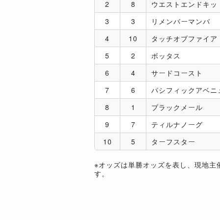
2
8
ウエストエンドキッ
3
3
リメンバーマンバ
4
10
タッチオブファイア
5
2
ボッタス
6
4
サードコースト
7
6
パシフィックアベニ
8
1
ブラックメール
9
7
ティルナノーグ
10
5
ターフスター
※オッズは単勝オッズを表し、現地主
す。