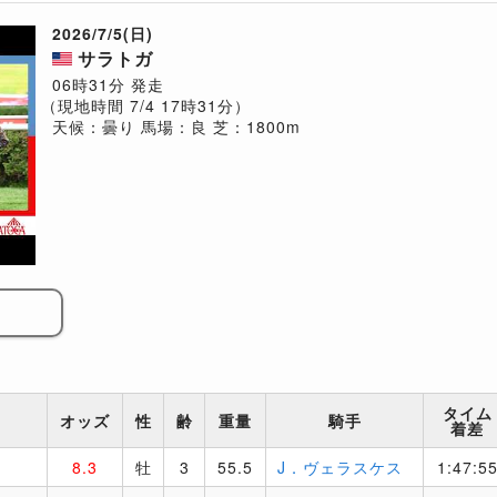
2026/7/5(日)
サラトガ
06時31分 発走
（現地時間 7/4 17時31分）
天候：曇り
馬場：良
芝：1800m
タイム
オッズ
性
齢
重量
騎手
着差
8.3
牡
3
55.5
J．ヴェラスケス
1:47:5