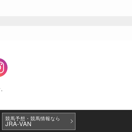
agram
す。
競馬予想・競馬情報なら
JRA-VAN