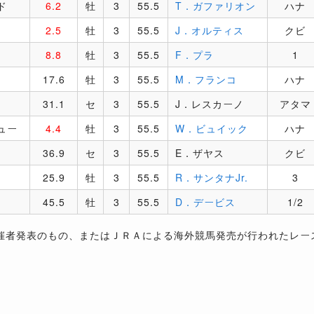
ド
6.2
牡
3
55.5
T．ガファリオン
ハナ
2.5
牡
3
55.5
J．オルティス
クビ
8.8
牡
3
55.5
F．プラ
1
17.6
牡
3
55.5
M．フランコ
ハナ
31.1
セ
3
55.5
J．レスカーノ
アタマ
ュー
4.4
牡
3
55.5
W．ビュイック
ハナ
36.9
セ
3
55.5
E．ザヤス
クビ
25.9
牡
3
55.5
R．サンタナJr.
3
45.5
牡
3
55.5
D．デービス
1/2
催者発表のもの、またはＪＲＡによる海外競馬発売が行われたレー