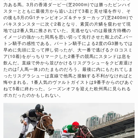
力ある馬。
3
月の香港ダービー
(
芝
2000m)
では勝ったピンハイ
スターとともに最後方から追い上げて
3
着と見せ場を作り、そ
の後も
5
月の
G1
チャンピオンズ＆チャターカップ
(
芝
2400m)
で
パキスタンスターに次ぐ
2
着となり、素質の片鱗を窺わせて現
地では
2
番人気に推されていた。見逃せないのは最後方待機の
イメージの強かった同馬を思い切って先行させた鞍上の
Z.
パー
トン騎手の感性である。パートン騎手による
2
度の
G3
勝ちでは
早めに先頭に立って押し切ったが、大一番で逃げるクロコスミ
ア
(10
着
)
をがっちりマークした
2
番手の競馬にスタンドは息を
飲んだ。直線で外から並びかけるリスグラシューをクビ差退け
たのは｢人馬一体｣のたまものだろう。最後に内にもたれてしま
ったリスグラシューは直線で他馬と接触する不利がなければと
悔やまれる。
1
番人気のヴァルトガイストは
9
番手からのびあぐ
ねて
5
着に終わった。シーズンオフを迎えた欧州馬に見られる
ポカだったのかもしれない。