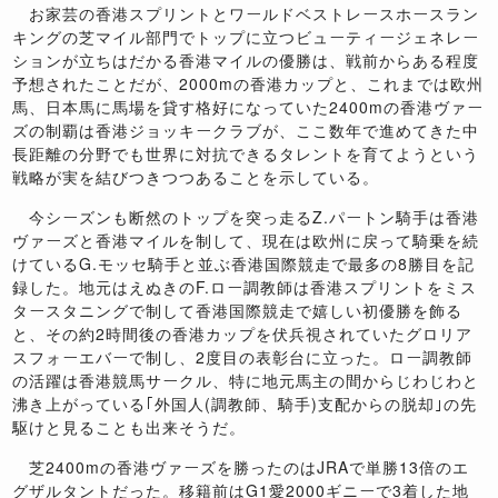
お家芸の香港スプリントとワールドベストレースホースラン
キングの芝マイル部門でトップに立つビューティージェネレー
ションが立ちはだかる香港マイルの優勝は、戦前からある程度
予想されたことだが、
2000m
の香港カップと、これまでは欧州
馬、日本馬に馬場を貸す格好になっていた
2400m
の香港ヴァー
ズの制覇は香港ジョッキークラブが、ここ数年で進めてきた中
長距離の分野でも世界に対抗できるタレントを育てようという
戦略が実を結びつきつつあることを示している。
今シーズンも断然のトップを突っ走る
Z.
パートン騎手は香港
ヴァーズと香港マイルを制して、現在は欧州に戻って騎乗を続
けている
G.
モッセ騎手と並ぶ香港国際競走で最多の
8
勝目を記
録した。地元はえぬきの
F.
ロー調教師は香港スプリントをミス
タースタニングで制して香港国際競走で嬉しい初優勝を飾る
と、その約
2
時間後の香港カップを伏兵視されていたグロリア
スフォーエバーで制し、
2
度目の表彰台に立った。ロー調教師
の活躍は香港競馬サークル、特に地元馬主の間からじわじわと
沸き上がっている｢外国人
(
調教師、騎手
)
支配からの脱却｣の先
駆けと見ることも出来そうだ。
芝
2400m
の香港ヴァーズを勝ったのは
JRA
で単勝
13
倍のエ
グザルタントだった。移籍前は
G1
愛
2000
ギニーで
3
着した地