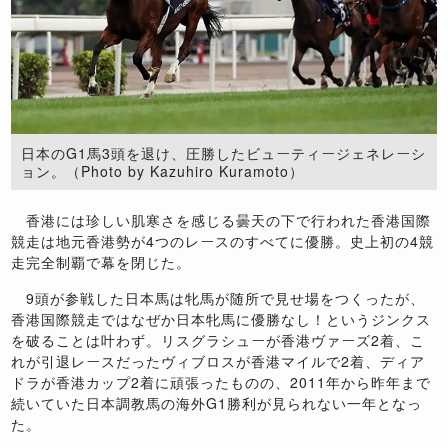
日本のG1馬3頭を退け、圧勝したビューティージェネレーシ
ョン。（Photo by Kazuhiro Kuramoto）
香港には珍しい肌寒さを感じる曇天の下で行われた香港国際
競走は地元香港勢が
4
つのレースのすべてに優勝。史上初の
4
競
走完全制覇で幕を閉じた。
9
頭が参戦した日本馬は牝馬が随所で見せ場をつくったが、
香港国際競走ではなぜか日本牝馬に優勝なし！というジンクス
を破ることは叶わず。リスグラシューが香港ヴァーズ
2
着、こ
れが引退レースだったヴィブロスが香港マイルで
2
着、ディア
ドラが香港カップ
2
着に頑張ったものの、
2011
年から昨年まで
続いていた日本調教馬の海外
G1
勝利が見られない一年となっ
た。