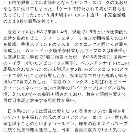
ート内で興奮して出走除外となったピンウースパークのあおり
をもろに受けてしまった。｢ゲートで待たされて馬が気持ちを
失ってしまった｣という川田騎手のコメント通り、不完全燃焼
のまま
8
着で競馬を終えた。
香港マイルは
JRA
で単勝
1.4
倍、現地で
1.5
倍という圧倒的な
支持を集めたビューティージェネレーションが期待通りの走り
を披露。香港スプリントのミスタースタニングと同じく連覇を
達成した。
W.
ビュイック騎手が騎乗したヴィブロスは
9
番手か
ら直線目立つ脚色で
2
着に頑張ったが、その
3
馬身先に｢世界一
のマイラーがいた｣
(
ビュイック騎手
)
。ペルシアンナイトはこの
馬場が合わなかったのか末脚冴えず
5
着｡モズアスコットはスタ
ートで躓いたことが影響したか、安田記念で見せた鬼脚が影を
潜めて
7
着で入線した。｢香港のウィンクス｣と呼ばれるビュー
ティージェネレーションは来年のドバイターフ
(
メイダン競馬
場、芝
1800m)
への参戦も噂されており、舞台と距離を変えて
再度日本馬と対決する可能性が高い。
日本馬にとっては最後の砦となった香港カップは
1
番枠を引
いてハナを主張した地元のグロリアスフォーエバーが一度も先
頭を譲ることのないままゴールイン。昨年の覇者タイムワープ
に続く兄弟制覇を達成した。日本、香港の双方で
1
番人気にな