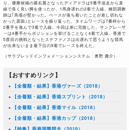
り、優勝候補の最右翼となったディアドラは
5
番手追走から直
線で長く良い脚を使ったが、
1
馬身遅れの
2
着で入線。橋田調教
師は｢馬場が堅かった。ペースが落ち着いたことが差し切れな
かった原因｣とレースを振り返った。タイムワープは
7
番枠から
2
番手を進んで
3
着で入線。今回は弟に完敗した。サングレーザ
ーは
4
番手からポジションを挙げることなく
4
着で入線。香港で
5
度目の挑戦となったステファノスは出遅れて思うような競馬
が出来ないまま最下位の
9
着でレースを終えた。
（サラブレッドインフォメーションシステム 奥野 庸介）
【おすすめリンク】
【全着順・結果】香港ヴァーズ（2018）
【全着順・結果】香港スプリント（2018）
【全着順・結果】香港マイル（2018）
【全着順・結果】香港カップ（2018）
【特集】香港国際競走（2018）