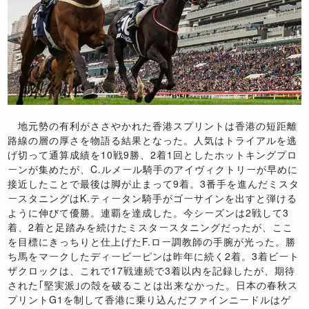
地元勢の有利がささやかれた香港スプリントは香港の短距離
路線の層の厚さを物語る結果となった。人気はトライアルを逃
げ切って通算成績を
10
戦
9
勝、
2
着
1
回としたホットキングプロ
ーンが集めたが、
C.
ルメール騎手のアイヴィクトリーが早めに
接近したことで最後は脚が止まって
9
着。
3
番手を進んだミスタ
ースタニングは
K.
ティータン騎手がゴーサインを出すと弾ける
ように伸びて優勝。連覇を達成した。今シーズンは
2
戦して
3
着、
2
着と足踏みを続けたミスタースタニングだったが、ここ
を目標にきっちりと仕上げた
F.
ロー調教師の手腕が光った。勝
ち馬をマークしたディービーピンは昨年に続く
2
着。
3
着ビート
ザクロックは、これで
17
戦連続で
3
着以内を記録したが、期待
された｢堅実派｣の殻を破ることは出来なかった。日本の春秋ス
プリント
G1
を制して香港に乗り込んだファインニードルはゲ