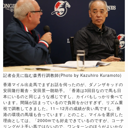
記者会見に臨む森秀行調教師(Photo by Kazuhiro Kuramoto)
香港マイル出走馬でまずお話を伺ったのが、ダノンザキッドの
安田隆行厩舎・安田景一朗助手。「香港は
3
回目なので馬も日
本にいるのと同じような感じですし、カイバもしっかり食べて
います。間隔が詰まっているので負荷をかけすぎず、リズム重
視で調教してきました。
11
～
12
月の成績が良い馬ですし、香
港の環境の馬場も合っています」とのこと。マイルを選択した
理由としては、「
2000m
でも好走できているのですが、コーナ
リングが上手い馬ではないので、ワンターンのほうがよいかな