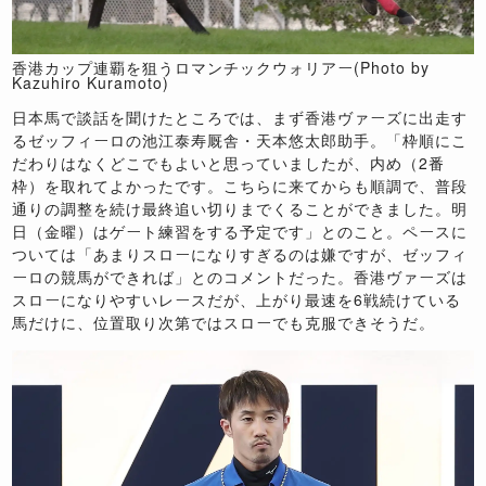
香港カップ連覇を狙うロマンチックウォリアー(Photo by
Kazuhiro Kuramoto)
日本馬で談話を聞けたところでは、まず香港ヴァーズに出走す
るゼッフィーロの池江泰寿厩舎・天本悠太郎助手。「枠順にこ
だわりはなくどこでもよいと思っていましたが、内め（
2
番
枠）を取れてよかったです。こちらに来てからも順調で、普段
通りの調整を続け最終追い切りまでくることができました。明
日（金曜）はゲート練習をする予定です」とのこと。ペースに
ついては「あまりスローになりすぎるのは嫌ですが、ゼッフィ
ーロの競馬ができれば」とのコメントだった。香港ヴァーズは
スローになりやすいレースだが、上がり最速を
6
戦続けている
馬だけに、位置取り次第ではスローでも克服できそうだ。