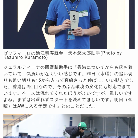
ゼッフィーロの池江泰寿厩舎・天本悠太郎助手(Photo by
Kazuhiro Kuramoto)
ジェラルディーナの団野勝助手は「香港についてからも落ち着
いていて、気負いがなくいい感じです。昨日（水曜）の追い切
りも追い切りも
15
から入って直線さっと伸ばし、いい動きでし
た。香港は
2
回目なので、そのぶん環境の変化にも対応できて
います。ペースは流れてくれたほうがよいですが、難しいです
よね。まずは出遅れずスタートを決めてほしいです。明日（金
曜）は
AW
に入る予定です」とのことだった。