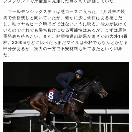
ブスプリントで斤量差を克服した点を高く評価していた。
ゴールデンシックスティは芝コースに入った。
4
月以来の競
馬で余裕残しと聞いていたが、確かに少し余裕はある感じだ
し、毛ヅヤもピーク時ほどではないように映る。能力が抜けて
いるのでそれでも勝ち負けになる可能性はあるが、まずは馬体
重発表を待ちたい。また、枠順抽選の結果がまさかの大外
14
番
枠。
2000m
などに比べたらまだマイルは外枠でもなんとかなる
部分があるが、実力の一方で不安材料も出てきたという印象
だ。