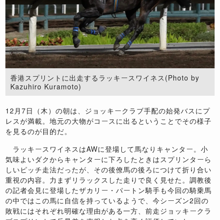
香港スプリントに出走するラッキースワイネス(Photo by
Kazuhiro Kuramoto)
12
月
7
日（木）の朝は、ジョッキークラブ手配の始発バスにプ
レスが満載。地元の大物がコースに出るということでその様子
を見るのが目的だ。
ラッキースワイネスは
AW
に登場して馬なりキャンター。小
気味よいダクからキャンターに下ろしたときはスプリンターら
しいピッチ走法だったが、その後僚馬の後ろにつけて折り合い
重視の内容。力まずリラックスした走りで良く見せた。調教後
の記者会見に登場したザカリー・パートン騎手も今回の騎乗馬
の中ではこの馬に自信を持っているようで、今シーズン
2
回の
敗戦にはそれぞれ明確な理由がある一方、前走ジョッキークラ