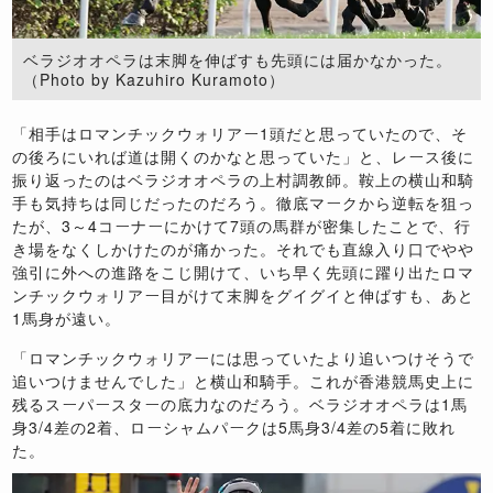
ベラジオオペラは末脚を伸ばすも先頭には届かなかった。
（Photo by Kazuhiro Kuramoto）
「相手はロマンチックウォリアー1頭だと思っていたので、そ
の後ろにいれば道は開くのかなと思っていた」と、レース後に
振り返ったのはベラジオオペラの上村調教師。鞍上の横山和騎
手も気持ちは同じだったのだろう。徹底マークから逆転を狙っ
たが、3～4コーナーにかけて7頭の馬群が密集したことで、行
き場をなくしかけたのが痛かった。それでも直線入り口でやや
強引に外への進路をこじ開けて、いち早く先頭に躍り出たロマ
ンチックウォリアー目がけて末脚をグイグイと伸ばすも、あと
1馬身が遠い。
「ロマンチックウォリアーには思っていたより追いつけそうで
追いつけませんでした」と横山和騎手。これが香港競馬史上に
残るスーパースターの底力なのだろう。ベラジオオペラは1馬
身3/4差の2着、ローシャムパークは5馬身3/4差の5着に敗れ
た。