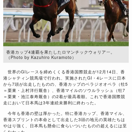
香港カップ4連覇を果たしたロマンチックウォリアー。
（Photo by Kazuhiro Kuramoto）
世界のGIレースを締めくくる香港国際競走が12月14日、香
港シャティン競馬場で行われ、実施されたGI・4レースに日本
から7頭が出走したものの、香港カップのベラジオオペラ（牡5
＝栗東・上村洋行厩舎）、香港マイルのソウルラッシュ（牡7
＝栗東・池江泰寿厩舎）の2着が最高着順。これで香港国際競
走において日本馬は3年連続未勝利に終わった。
今年も香港の壁は厚かった。特に香港カップ、香港マイル、
香港スプリントの本命として出走した3頭の地元の英雄たちは
やはり強く、日本馬も懸命に食らいついたものの超えるには至
らなかった。