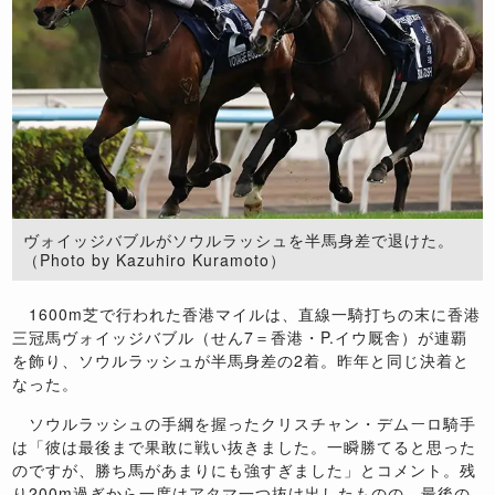
ヴォイッジバブルがソウルラッシュを半馬身差で退けた。
（Photo by Kazuhiro Kuramoto）
1600m芝で行われた香港マイルは、直線一騎打ちの末に香港
三冠馬ヴォイッジバブル（せん7＝香港・P.イウ厩舎）が連覇
を飾り、ソウルラッシュが半馬身差の2着。昨年と同じ決着と
なった。
ソウルラッシュの手綱を握ったクリスチャン・デムーロ騎手
は「彼は最後まで果敢に戦い抜きました。一瞬勝てると思った
のですが、勝ち馬があまりにも強すぎました」とコメント。残
り200m過ぎから一度はアタマ一つ抜け出したものの、最後の