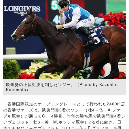
欧州勢の上位対決を制したソジー。（Photo by Kazuhiro
Kuramoto）
香港国際競走のオープニングレースとして行われた2400m芝
の香港ヴァーズは、凱旋門賞3着のソジー（牡4＝仏・A.ファー
ブル厩舎）が勝ってGI・4勝目。昨年の勝ち馬で凱旋門賞4着ジ
アヴェロット（牡6＝英・M.ボッティ厩舎）が2着に続き、日
本でもおなじみのゴリアット（せん5＝仏・F.グラファール厩