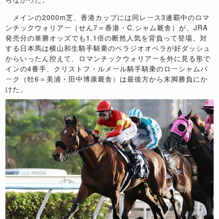
メインの2000m芝、香港カップには同レース3連覇中のロマ
ンチックウォリアー（せん7＝香港・C.シャム厩舎）が、JRA
発売分の単勝オッズでも1.1倍の断然人気を背負って登場。対
する日本馬は横山和生騎手騎乗のベラジオオペラが好ダッシュ
からいったん控えて、ロマンチックウォリアーを外に見る形で
インの4番手、クリストフ・ルメール騎手騎乗のローシャムパ
ーク（牡6＝美浦・田中博康厩舎）は最後方から末脚勝負にか
けた。