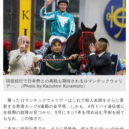
現役続行で日本勢との再戦も期待されるロマンチックウォリ
アー。（Photo by Kazuhiro Kuramoto）
勝ったロマンチックウォリアーはこれで前人未踏をさらに更
新する香港カップ4連覇の金字塔。しかも、4月ドバイ遠征後に
左前脚の故障が見つかり、5月にネジ1本を埋め込む手術を経て
もなお、この強さだ。
「本当に特別な馬です。まさに規格外。何と言えばいいのか分