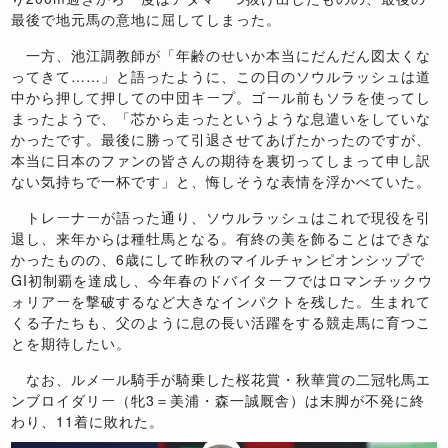
最後で地元馬の意地に屈してしまった。
一方、池江調教師が「年齢のせいか本当にだんだん図太くな
ってきて……」と語ったように、この日のソウルラッシュは道
中から押して押しての中団キープ。ゴール前もソラを使ってし
まったようで、「芯から走ったというような息遣いをしていな
かったです。最後に勝って引退させてあげたかったのですが、
本当に日本のファンの皆さんの期待を裏切ってしまって申し訳
ない気持ちで一杯です」と、悔しそうな表情を浮かべていた。
トレーナーが語った通り、ソウルラッシュはこれで現役を引
退し、来年からは種牡馬となる。有終の美を飾ることはできな
かったものの、6歳にして昨秋のマイルチャンピオンシップで
GI初制覇を達成し、今年春のドバイターフではロマンチックウ
ォリアーを撃破するなど大きなインパクトを残した。生まれて
くる子たちも、父のように息の長い活躍をする競走馬に育つこ
とを期待したい。
なお、ルメール騎手が騎乗した桜花賞・秋華賞の二冠牝馬エ
ンブロイダリー（牝3＝美浦・森一誠厩舎）は末脚が不発に終
わり、11着に敗れた。