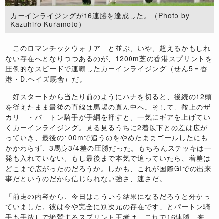
カーインライジングが16連勝を達成した。（Photo by
Kazuhiro Kuramoto）
このロマンチックウォリアーと並ぶ、いや、超えるかもしれ
ない存在へとなりつつあるのが、1200m芝の香港スプリントを
圧倒的なスピードで連覇したカーインライジング（せん5＝香
港・D.ヘイズ厩舎）だ。
好スタートから当たり前のようにハナを切ると、後続の12頭
を従えたまま最後の直線は馬場の真ん中へ。そして、鞍上のザ
カリー・パートン騎手が手綱を押すと、一気にギアを上げてい
くカーインライジング。見る見るうちに2着以下との差は広が
っていき、最後の100mで追うのをやめたままゴールしたにも
かかわらず、3馬身3/4差の圧勝だった。もちろんステッキは一
発も入れていない。もし最後まで本気で追っていたら、着差は
どこまで広がったのだろうか。しかも、これが国際GIでの出来
事だというのだから信じられない強さ、速さだ。
「前走の内容から、今日はこういう結果になるだろうと分かっ
ていました。彼は今や完全に別次元の存在です」とパートン騎
手も手放しで絶賛するスプリント王者は、これで16連勝。来