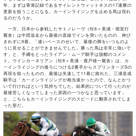
年、まずは香港記録であるサイレントウィットネスの17連勝の
更新を狙うことになる。カーインライジングを止める馬は現れ
るのだろうか。
一方、日本から参戦したサトノレーヴ（牡6＝美浦・堀宣行
厩舎）は中団追走から最後の直線でインを突いたものの、伸び
きれずに9着。「速いペースのせいで、最後の脚をいつものよ
うに見せることができませんでした。勝った馬は非常に強いで
す」と、手綱をとったライアン・ムーア騎手は脱帽のコメン
ト。ウインカーネリアン（牡8＝美浦・鹿戸雄一厩舎）は、カ
ーインライジングの後ろにつける2番手からスプリンターズSの
再現を狙ったものの、最後は失速して11着に敗れた。三浦皇成
騎手は「カーインライジングが相当速かったので、なんとかつ
いて行ければという気持ちでした。結果的について行ったのが
最後苦しくなってしまった原因の一つかなと思っています」
と、こちらもカーインライジングのスピードに翻弄されてしま
った形だ。