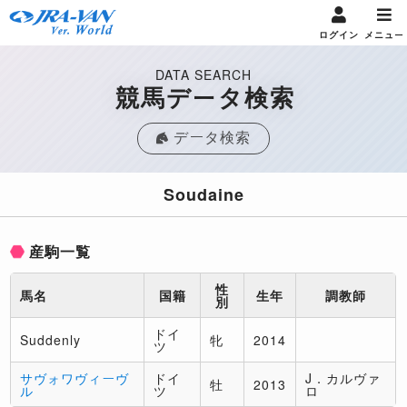
ログイン
メニュー
DATA SEARCH
競馬データ検索
データ検索
Soudaine
産駒一覧
性
馬名
国籍
生年
調教師
別
ドイ
Suddenly
牝
2014
ツ
サヴォワヴィーヴ
ドイ
J．カルヴァ
牡
2013
ル
ツ
ロ