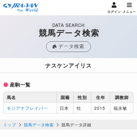
ログイン
メニュー
DATA SEARCH
競馬データ検索
データ検索
ナスケンアイリス
産駒一覧
馬名
国籍
性別
生年
調教師
モジアナフレイバー
日本
牡
2015
福永敏
トップ
競馬データ検索
競馬データ詳細