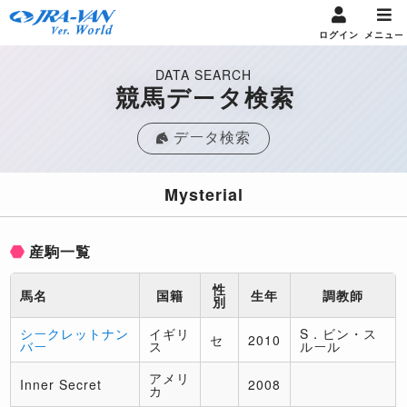
ログイン
メニュー
DATA SEARCH
競馬データ検索
データ検索
Mysterial
産駒一覧
性
馬名
国籍
生年
調教師
別
シークレットナン
イギリ
S．ビン・ス
セ
2010
バー
ス
ルール
アメリ
Inner Secret
2008
カ