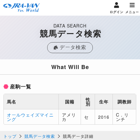
ログイン
メニュー
DATA SEARCH
競馬データ検索
データ検索
What Will Be
産駒一覧
性
馬名
国籍
生年
調教師
別
オールウェイズマイニ
アメリ
C．リ
セ
2016
ング
カ
ンチ
トップ
競馬データ検索
競馬データ詳細