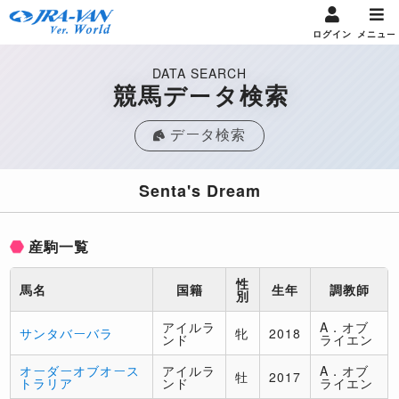
ログイン
メニュー
DATA SEARCH
競馬データ検索
データ検索
Senta's Dream
産駒一覧
性
馬名
国籍
生年
調教師
別
アイルラ
A．オブ
サンタバーバラ
牝
2018
ンド
ライエン
オーダーオブオース
アイルラ
A．オブ
牡
2017
トラリア
ンド
ライエン