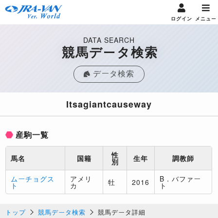
ログイン
メニュー
DATA SEARCH
競馬データ検索
データ検索
Itsagiantcauseway
産駒一覧
性
馬名
国籍
生年
調教師
別
ムーチョグス
アメリ
B．バファー
牡
2016
ト
カ
ト
トップ
競馬データ検索
競馬データ詳細