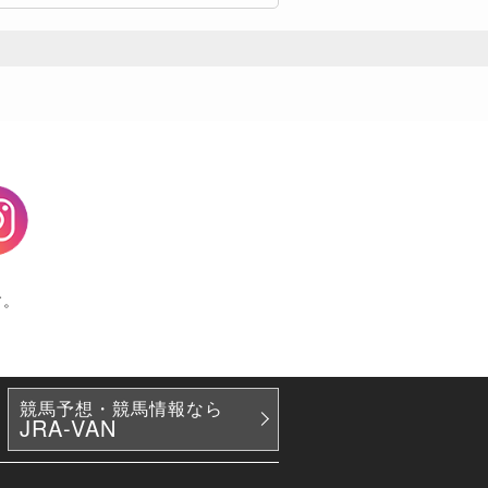
agram
す。
競馬予想・競馬情報なら
JRA-VAN