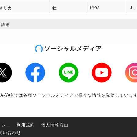
メリカ
牡
1998
J．
タ詳細
ソーシャルメディア
tter
Facebook
LINE
Youtube
Inst
RA-VANでは各種ソーシャルメディアで様々な情報を発信していま
リシー
利用規約
個人情報窓口
問い合わせ