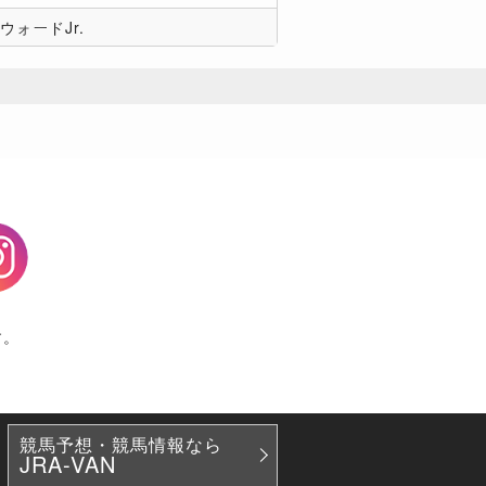
ウォードJr.
agram
す。
競馬予想・競馬情報なら
JRA-VAN