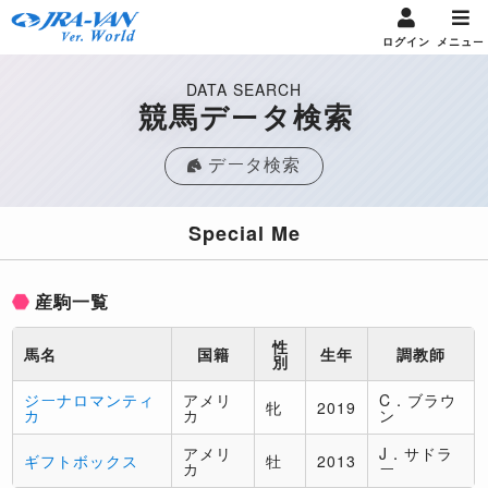
ログイン
メニュー
DATA SEARCH
競馬データ検索
データ検索
Special Me
産駒一覧
性
馬名
国籍
生年
調教師
別
ジーナロマンティ
アメリ
C．ブラウ
牝
2019
カ
カ
ン
アメリ
J．サドラ
ギフトボックス
牡
2013
カ
ー