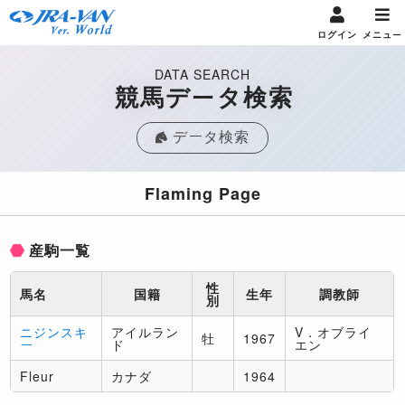
ログイン
メニュー
DATA SEARCH
競馬データ検索
データ検索
Flaming Page
産駒一覧
性
馬名
国籍
生年
調教師
別
ニジンスキ
アイルラン
V．オブライ
牡
1967
ー
ド
エン
Fleur
カナダ
1964