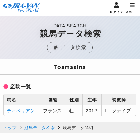
ログイン
メニュー
DATA SEARCH
競馬データ検索
データ検索
Toamasina
産駒一覧
馬名
国籍
性別
生年
調教師
ティベリアン
フランス
牡
2012
L．クナイプ
トップ
競馬データ検索
競馬データ詳細