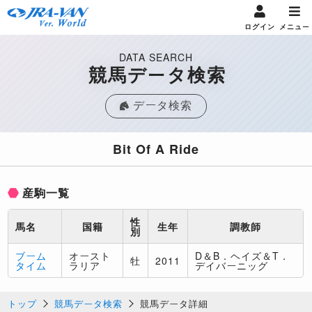
ログイン
メニュー
DATA SEARCH
競馬データ検索
データ検索
Bit Of A Ride
産駒一覧
性
馬名
国籍
生年
調教師
別
ブーム
オースト
D＆B．ヘイズ＆T．
牡
2011
タイム
ラリア
デイバーニッグ
トップ
競馬データ検索
競馬データ詳細