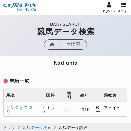
ログイン
メニュー
DATA SEARCH
競馬データ検索
データ検索
Kadiania
産駒一覧
性
馬名
国籍
生年
調教師
別
サンズオブマ
イギリ
R．フェイヒ
牡
2015
リ
ス
ー
トップ
競馬データ検索
競馬データ詳細