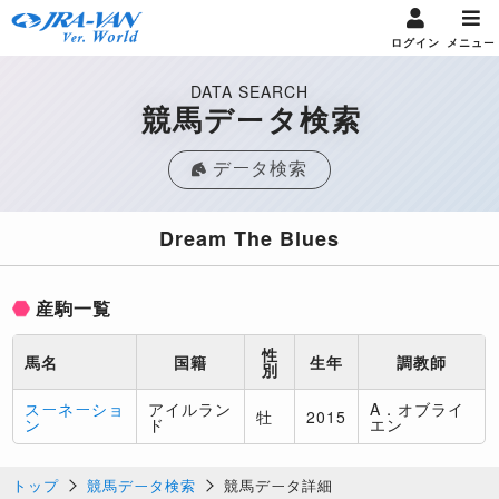
ログイン
メニュー
DATA SEARCH
競馬データ検索
データ検索
Dream The Blues
産駒一覧
性
馬名
国籍
生年
調教師
別
スーネーショ
アイルラン
A．オブライ
牡
2015
ン
ド
エン
トップ
競馬データ検索
競馬データ詳細