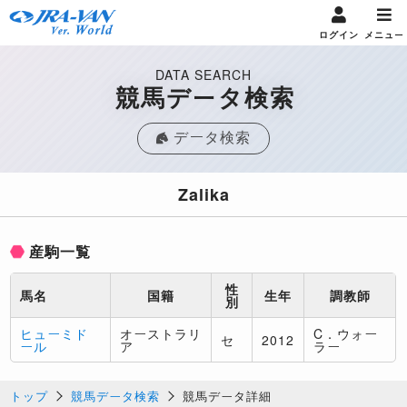
ログイン
メニュー
DATA SEARCH
競馬データ検索
データ検索
Zalika
産駒一覧
性
馬名
国籍
生年
調教師
別
ヒューミド
オーストラリ
C．ウォー
セ
2012
ール
ア
ラー
トップ
競馬データ検索
競馬データ詳細