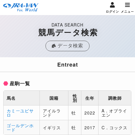
ログイン
メニュー
DATA SEARCH
競馬データ検索
データ検索
Entreat
産駒一覧
性
馬名
国籍
生年
調教師
別
カミーユピサ
アイルラ
A．オブライ
牡
2022
ロ
ンド
エン
ゴールデンホ
イギリス
牡
2017
C．コックス
ード