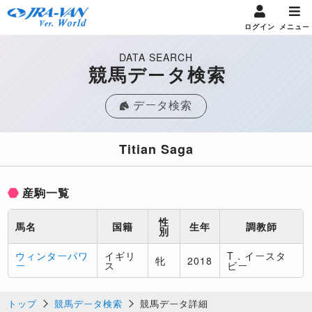
ログイン
メニュー
DATA SEARCH
競馬データ検索
データ検索
Titian Saga
産駒一覧
性
馬名
国籍
生年
調教師
別
ウィンターパワ
イギリ
T．イースタ
牝
2018
ー
ス
ビー
トップ
競馬データ検索
競馬データ詳細