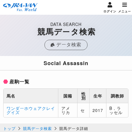
ログイン
メニュー
DATA SEARCH
競馬データ検索
データ検索
Social Assassin
産駒一覧
性
馬名
国籍
生年
調教師
別
ワンダーホウェアクレイ
アメ
B．ラ
セ
2017
グイズ
リカ
ッセル
トップ
競馬データ検索
競馬データ詳細