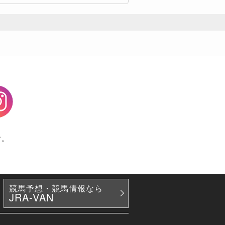
agram
す。
競馬予想・競馬情報なら
JRA-VAN