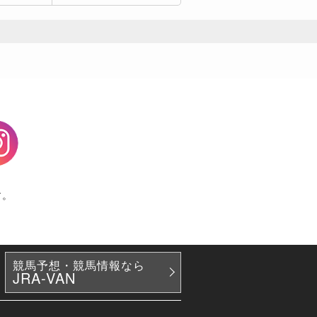
agram
す。
競馬予想・競馬情報なら
JRA-VAN