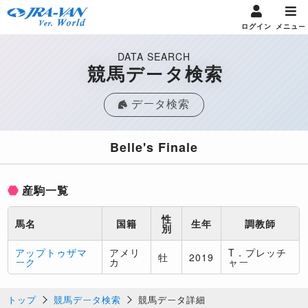
ログイン
メニュー
DATA SEARCH
競馬データ検索
データ検索
Belle's Finale
産駒一覧
性
馬名
国籍
生年
調教師
別
アップトゥザマ
アメリ
T．プレッチ
牡
2019
ーク
カ
ャー
トップ
競馬データ検索
競馬データ詳細