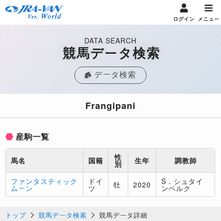
ログイン
メニュー
DATA SEARCH
競馬データ検索
データ検索
Frangipani
産駒一覧
性
馬名
国籍
生年
調教師
別
ファンタスティック
ドイ
S．シュタイ
牡
2020
ムーン
ツ
ンベルク
トップ
競馬データ検索
競馬データ詳細