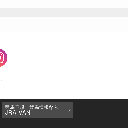
agram
す。
競馬予想・競馬情報なら
JRA-VAN