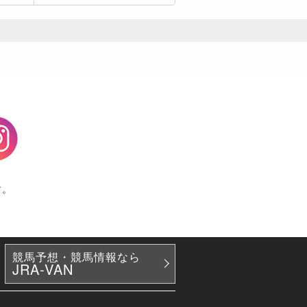
agram
す。
競馬予想・競馬情報なら
JRA-VAN