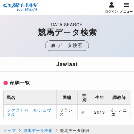
ログイン
メニュー
DATA SEARCH
競馬データ検索
データ検索
Jawlaat
産駒一覧
性
馬名
国籍
生年
調教師
別
ファクトゥールシュヴ
フラン
J．レニ
セ
2019
ァル
ス
エ
トップ
競馬データ検索
競馬データ詳細