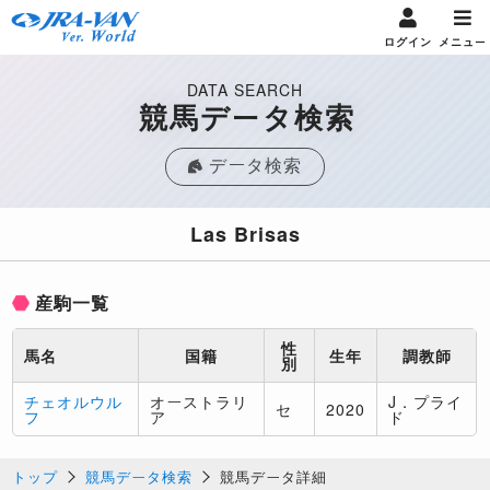
ログイン
メニュー
DATA SEARCH
競馬データ検索
データ検索
Las Brisas
産駒一覧
性
馬名
国籍
生年
調教師
別
チェオルウル
オーストラリ
J．プライ
セ
2020
フ
ア
ド
トップ
競馬データ検索
競馬データ詳細