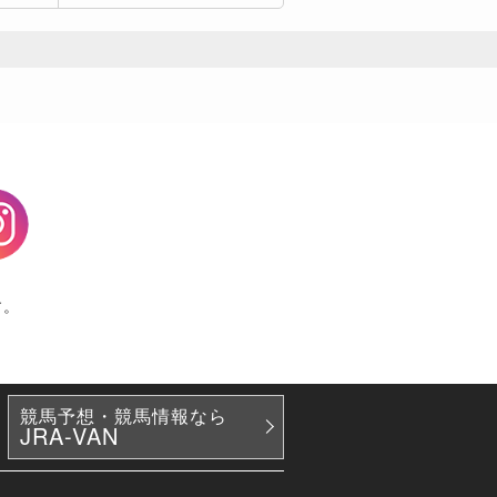
agram
す。
競馬予想・競馬情報なら
JRA-VAN