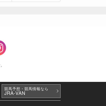
agram
す。
競馬予想・競馬情報なら
JRA-VAN